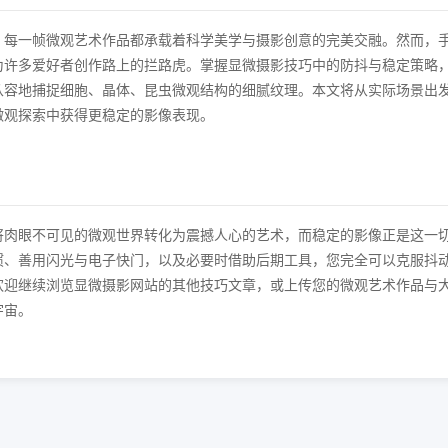
，每一帧微观艺术作品都承载着科学美学与摄影创意的完美交融。然而，
为许多爱好者创作路上的拦路虎。掌握显微摄影技巧中的防抖与稳定策略
从容地捕捉细胞、晶体、昆虫微观结构的细腻纹理。本文将从实际场景出
微观探索中获得更稳定的影像表现。
将肉眼不可见的微观世界转化为震撼人心的艺术，而稳定的影像正是这一
惯、善用闪光与电子快门，以及必要时借助后期工具，您完全可以克服抖
欢迎继续浏览显微摄影网站的其他技巧文章，或上传您的微观艺术作品与
宇宙。