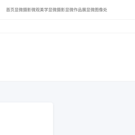
首页
显微摄影
微观美学
显微摄影
显微作品展
显微图像处