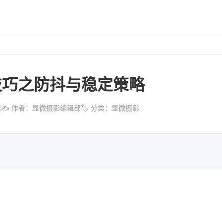
技巧之防抖与稳定策略
读
✍️ 作者：显微摄影编辑部
🏷️ 分类：显微摄影