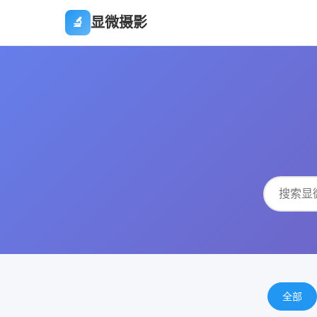
显微摄影
🔬
全部