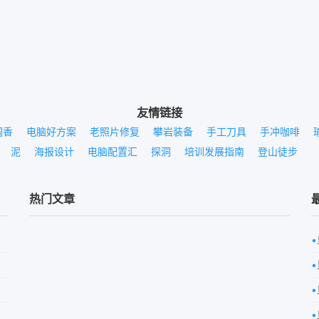
友情链接
调香
电脑好方案
老照片修复
攀岩装备
手工刀具
手冲咖啡
泥
海报设计
电脑配置汇
探洞
培训发展指南
登山徒步
热门文章